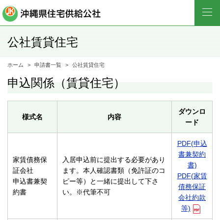
公社賃貸住宅
ホーム
申請書一覧
公社賃貸住宅
申込関係（賃貸住宅）
ダウンロ
様式名
内容
ード
PDF(申込
書兼契約
家賃債務保
入居申込前に提出する必要があり
書)
証会社
ます。本人確認書類（免許証のコ
PDF(家賃
申込書兼契
ピー等）と一緒に提出して下さ
債務保証
約書
い。※代筆不可
会社約款
等)