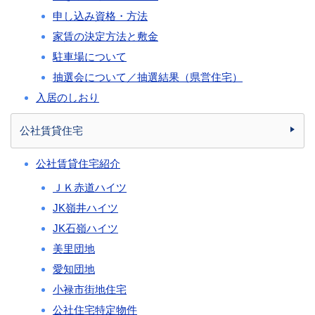
申し込み資格・方法
家賃の決定方法と敷金
駐車場について
抽選会について／抽選結果（県営住宅）
入居のしおり
公社賃貸住宅
公社賃貸住宅紹介
ＪＫ赤道ハイツ
JK嶺井ハイツ
JK石嶺ハイツ
美里団地
愛知団地
小禄市街地住宅
公社住宅特定物件