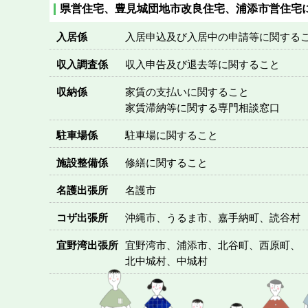
県営住宅、豊見城団地市改良住宅、浦添市営住宅
入居係
入居申込及び入居中の申請等に関する
収入調査係
収入申告及び退去等に関すること
収納係
家賃の支払いに関すること
家賃滞納等に関する専門相談窓口
駐車場係
駐車場に関すること
施設整備係
修繕に関すること
名護出張所
名護市
コザ出張所
沖縄市、うるま市、嘉手納町、読谷村
宜野湾出張所
宜野湾市、浦添市、北谷町、西原町、
北中城村、中城村