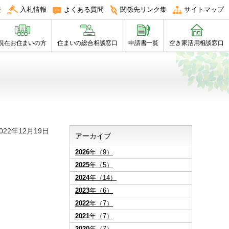
報
入札情報
よくある質問
関係先リンク集
サイトマップ
現在お住まいの方
住まいの総合相談窓口
申請書一覧
空き家活用相談窓口
22年12月19日
アーカイブ
2026
年（9）
2025
年（5）
2024
年（14）
2023
年（6）
2022
年（7）
2021
年（7）
2020
年（7）