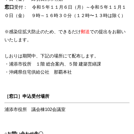
窓口
受付： 令和５年１１月６日（月）～令和５年１１月１
０日（金） ９時～１６時３０分（１２時〜１３時は除く）
※感染症拡大防止のため、できるだけ
郵送
での提出をお願い
いたします。
しおりは期間中、下記の場所にて配布します。
・浦添市役所 １階 総合案内、５階 建築営繕課
・沖縄県住宅供給公社 那覇本社
［窓口］申込受付場所
浦添市役所 議会棟102会議室
○お問い合わせ先〇