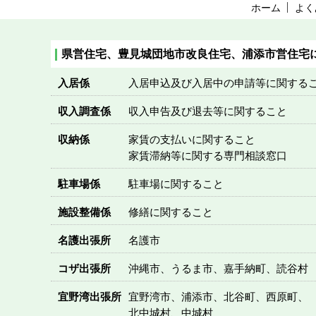
ホーム
よく
県営住宅、豊見城団地市改良住宅、浦添市営住宅
入居係
入居申込及び入居中の申請等に関する
収入調査係
収入申告及び退去等に関すること
収納係
家賃の支払いに関すること
家賃滞納等に関する専門相談窓口
駐車場係
駐車場に関すること
施設整備係
修繕に関すること
名護出張所
名護市
コザ出張所
沖縄市、うるま市、嘉手納町、読谷村
宜野湾出張所
宜野湾市、浦添市、北谷町、西原町、
北中城村、中城村