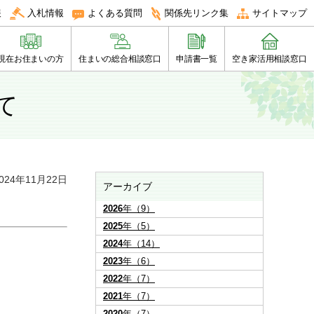
報
入札情報
よくある質問
関係先リンク集
サイトマップ
現在お住まいの方
住まいの総合相談窓口
申請書一覧
空き家活用相談窓口
て
24年11月22日
アーカイブ
2026
年（9）
2025
年（5）
2024
年（14）
2023
年（6）
2022
年（7）
2021
年（7）
2020
年（7）